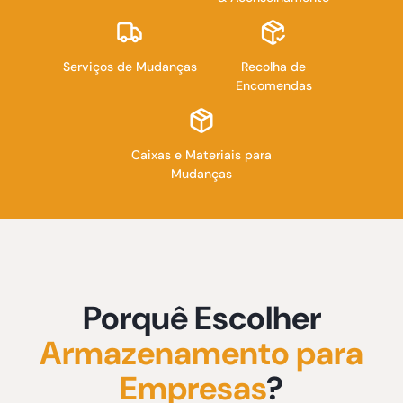
Serviços de Mudanças
Recolha de
Encomendas
Caixas e Materiais para
Mudanças
Porquê Escolher
Armazenamento para
Empresas
?