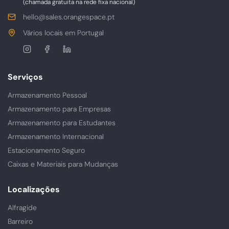
(chamada gratuita na rede fixa nacional)
E-
hello@sales.orangespace.pt
mail
Morada
Vários locais em Portugal
Siga-
nos
Serviços
Armazenamento Pessoal
Armazenamento para Empresas
Armazenamento para Estudantes
Armazenamento Internacional
Estacionamento Seguro
Caixas e Materiais para Mudanças
Localizações
Alfragide
Barreiro