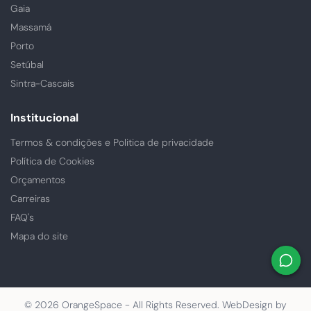
Gaia
Massamá
Porto
Setúbal
Sintra-Cascais
Institucional
Termos & condições e Politica de privacidade
Política de Cookies
Orçamentos
Carreiras
FAQ's
Mapa do site
© 2026 OrangeSpace - All Rights Reserved. WebDesign by