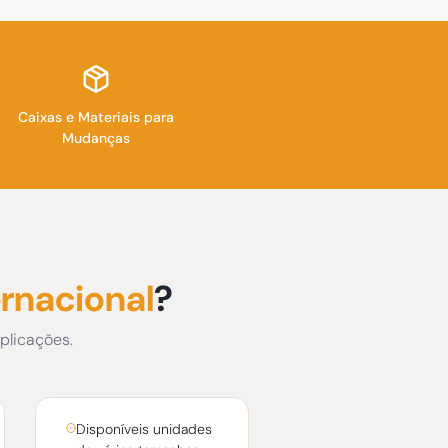
Caixas e Materiais para
Mudanças
rnacional
?
plicações.
Disponíveis unidades