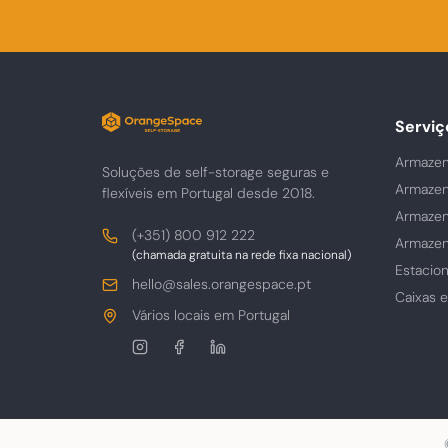
Serviç
Armazen
Soluções de self-storage seguras e
Armazen
flexíveis em Portugal desde 2018.
Armazen
Contactos
Telefone
(+351) 800 912 222
Armazen
(chamada gratuita na rede fixa nacional)
Estacio
E-
hello@sales.orangespace.pt
Caixas 
mail
Morada
Vários locais em Portugal
Siga-
nos