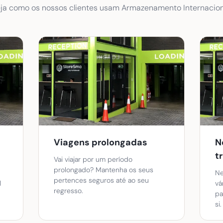
ja como os nossos clientes usam Armazenamento Internacion
Viagens prolongadas
N
t
Vai viajar por um período
prolongado? Mantenha os seus
Ne
pertences seguros até ao seu
l
vá
regresso.
pa
si.