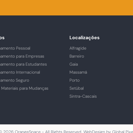
os
Localizações
amento Pessoal
Alfragide
amento para Empresas
Barreiro
amento para Estudantes
Gaia
amento Internacional
Massamá
namento Seguro
Porto
e Materiais para Mudanças
Setúbal
Sintra-Cascais
© 2026 OrangeSpace - All Rights Reserved. WebDesign by
Global Pixe