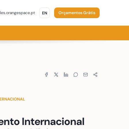
ENGLISH
les.orangespace.pt
EN
Orçamentos Grátis
Partilhar:
ERNACIONAL
to Internacional