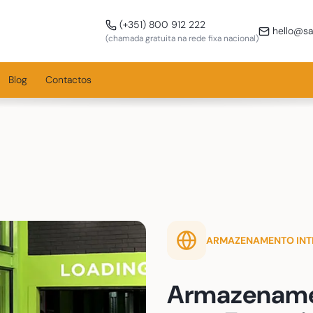
Ligue-nos!
(+351) 800 912 222
hello@sa
(chamada gratuita na rede fixa nacional)
Blog
Contactos
ARMAZENAMENTO INT
Armazenamen