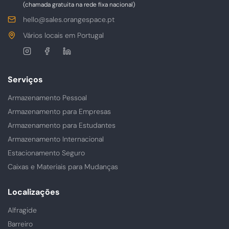
(chamada gratuita na rede fixa nacional)
E-
hello@sales.orangespace.pt
mail
Morada
Vários locais em Portugal
Siga-
nos
Serviços
Armazenamento Pessoal
Armazenamento para Empresas
Armazenamento para Estudantes
Armazenamento Internacional
Estacionamento Seguro
Caixas e Materiais para Mudanças
Localizações
Alfragide
Barreiro