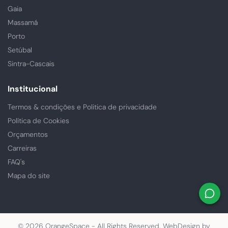
Gaia
Massamá
Porto
Setúbal
Sintra-Cascais
Institucional
Termos & condições e Politica de privacidade
Política de Cookies
Orçamentos
Carreiras
FAQ's
Mapa do site
© 2026 OrangeSpace - All Rights Reserved. WebDesign by