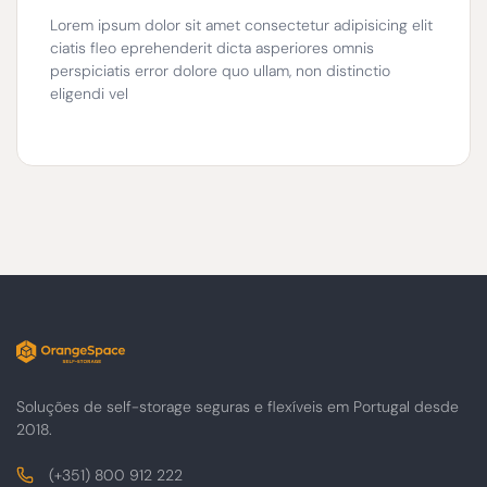
Lorem ipsum dolor sit amet consectetur adipisicing elit
ciatis fleo eprehenderit dicta asperiores omnis
perspiciatis error dolore quo ullam, non distinctio
eligendi vel
Soluções de self-storage seguras e flexíveis em Portugal desde
2018.
Contactos
Telefone
(+351) 800 912 222